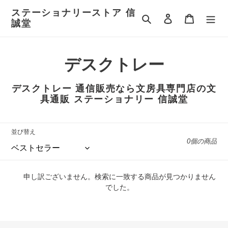
コ
ステーショナリーストア 信
ン
検索
ログイン
カート
誠堂
テ
ン
ツ
コ
デスクトレー
に
ス
レ
キ
デスクトレー
通信販売なら文房具専門店の文
ッ
ク
具通販 ステーショナリー 信誠堂
プ
す
シ
る
並び替え
ョ
0個の商品
ン
:
申し訳ございません。検索に一致する商品が見つかりません
でした。