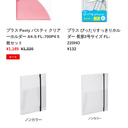
ス
た
テ
り
ィ
す
ク
っ
リ
き
プラス Pasty パスティ クリア
プラス ぴったりすっきりホル
ア
り
ーホルダー A4-S FL-700P4 5
ダー 長形3号サイズ FL-
ー
ホ
枚セット
220HO
ホ
ル
販
¥1,185
通
¥1,320
通
¥132
ル
ダ
売
常
常
セール
ダ
ー
価
価
価
ー
長
格
格
格
A4-
形
パ
パ
S
3
イ
イ
FL-
号
ロ
ロ
700P4
サ
ッ
ッ
5
イ
ト
ト
枚
ズ
持
持
セ
FL-
ち
ち
ッ
220HO
歩
歩
ト
き
き