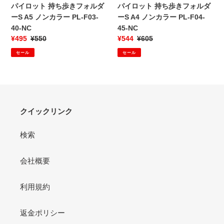
フ
フ
パイロット 持ち歩きフォルダ
パイロット 持ち歩きフォルダ
ォ
ォ
ーS A5 ノンカラー PL-F03-
ーS A4 ノンカラー PL-F04-
ル
ル
40-NC
45-NC
ダ
ダ
販
¥495
通
¥550
販
¥544
通
¥605
ー
ー
売
常
売
常
セール
セール
S
S
価
価
価
価
A5
A4
格
格
格
格
ノ
ノ
ン
ン
カ
カ
ラ
クイックリンク
ラ
ー
ー
PL-
PL-
検索
F03-
F04-
40-
45-
会社概要
NC
NC
利用規約
返金ポリシー