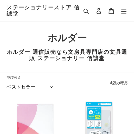
コ
ステーショナリーストア 信
ン
検索
ログイン
カート
誠堂
テ
ン
ツ
コ
ホルダー
に
ス
レ
キ
ホルダー 通信販売なら文房具専門店の文具通
ッ
ク
販 ステーショナリー 信誠堂
プ
す
シ
る
並び替え
ョ
4個の商品
ン
:
プ
プ
ラ
ラ
ス
ス
Pasty
ぴ
パ
っ