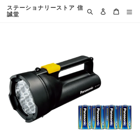
コ
ステーショナリーストア 信
ン
検索
ログイン
カート
誠堂
テ
ン
ツ
に
ス
キ
ッ
プ
す
る