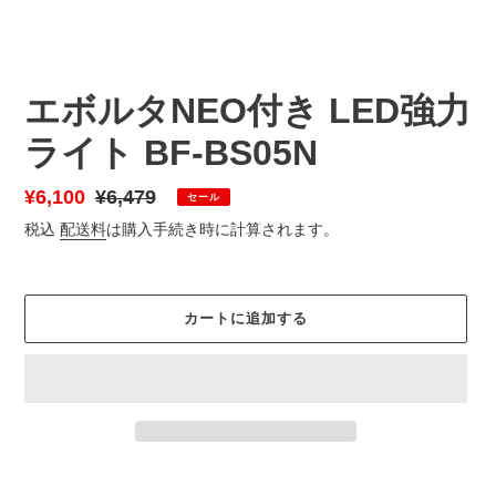
エボルタNEO付き LED強力
ライト BF-BS05N
販
¥6,100
通
¥6,479
セール
売
常
税込
配送料
は購入手続き時に計算されます。
価
価
格
格
カートに追加する
カ