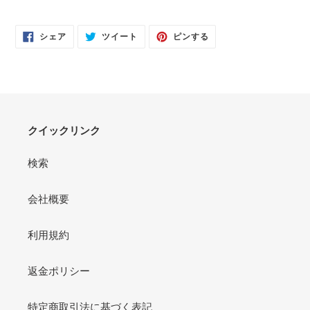
FACEBOOK
TWITTER
PINTEREST
シェア
ツイート
ピンする
で
に
で
シ
投
ピ
ェ
稿
ン
ア
す
す
す
る
る
る
クイックリンク
検索
会社概要
利用規約
返金ポリシー
特定商取引法に基づく表記