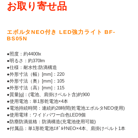
ー
お取り寄せ品
ト
に
商
品
エボルタNEO付き LED強力ライト BF-
を
BS05N
追
加
す
●照度：約4400lx
る
●明るさ：約370lm
●仕様：耐水性:防滴構造
●外形寸法（幅）[mm]：220
●外形寸法（奥）[mm]：105
●外形寸法（高）[mm]：115
●質量[g]：(電池、肩掛けベルト含)約900
●使用電池：単1形乾電池×4本
●電池持続時間：連続約28時間(乾電池エボルタNEO使用)
●使用電球：ワイドパワー白色LED9個
●防塵防滴規格：防滴構造(充電池使用可能)
●付属品：単1形乾電池ｴﾎﾞﾙﾀNEO×4本、肩掛けベルト1本