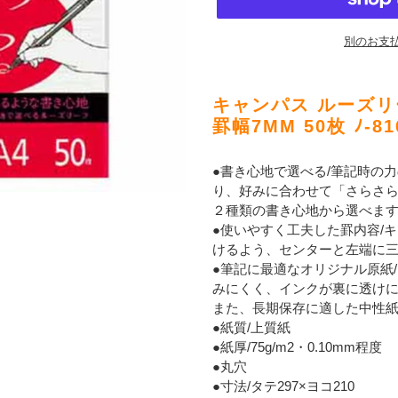
別のお支
カ
ー
キャンパス ルーズリー
ト
罫幅7MM 50枚 ﾉ-81
に
商
●書き心地で選べる/筆記時の
品
り、好みに合わせて「さらさ
を
２種類の書き心地から選べま
追
●使いやすく工夫した罫内容/
加
けるよう、センターと左端に
す
●筆記に最適なオリジナル原紙
る
みにくく、インクが裏に透け
また、長期保存に適した中性
●紙質/上質紙
●紙厚/75g/m2・0.10mm程度
●丸穴
●寸法/タテ297×ヨコ210