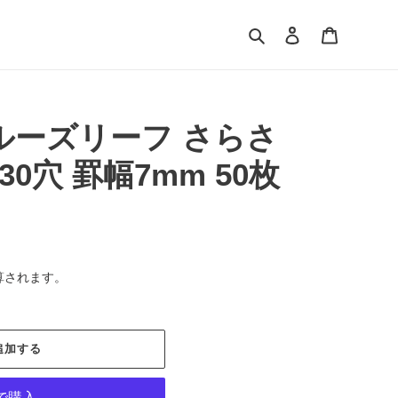
検索
ログイン
カート
ルーズリーフ さらさ
30穴 罫幅7mm 50枚
算されます。
追加する