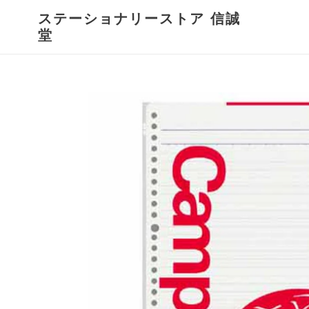
コ
ステーショナリーストア 信誠
ン
堂
テ
ン
ツ
に
ス
キ
ッ
プ
す
る