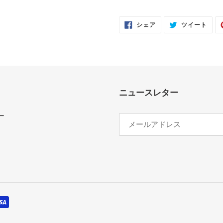
FACEBOOK
TWI
シェア
ツイート
で
に
シ
投
ェ
稿
ア
す
す
る
る
ニュースレター
ー