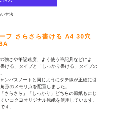
払い方法
フ さらさら書ける A4 30穴
6A
力の強さや筆記速度、よく使う筆記具などによ
ら書ける」タイプと「しっかり書ける」タイプの
す。
キャンパスノートと同じようにタテ線が正確に引
三角形のメモリ点を配置しました。
/「さらさら」「しっかり」どちらの原紙もにじ
にくいコクヨオリジナル原紙を使用しています。
紙です。