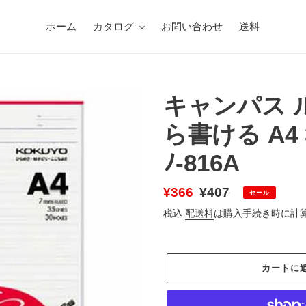
ホーム
カタログ
お問い合わせ
送料
キャンパス 
ら書ける A4 
ﾉ-816A
販
¥366
通
¥407
セール
売
常
税込
配送料
は購入手続き時に計
価
価
格
格
カートに