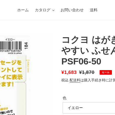
ホーム
カタログ
お問い合わせ
送料
コクヨ はが
やすい ふせん
PSF06-50
販
¥1,683
通
¥1,870
セール
売
常
税込
配送料
は購入手続き時に計
価
価
格
格
色