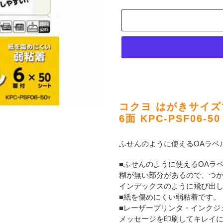
カ
ー
コクヨ はがきサイズ
ト
6面 KPC-PSF06-50
に
商
ふせんのように使えるOAラベ
品
を
■ふせんのように使えるOAラ
追
糊が無い部分があるので、つ
加
インデックスのように飛び出
す
■紙を傷めにくい弱粘着です。
る
■レーザープリンタ・インクジ
メッセージを印刷してキレイ