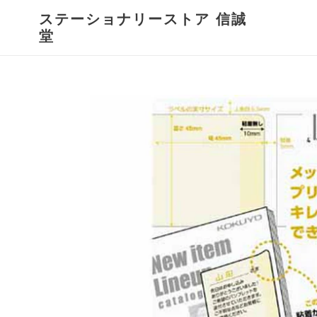
コ
ステーショナリーストア 信誠
ン
堂
テ
ン
ツ
に
ス
キ
ッ
プ
す
る