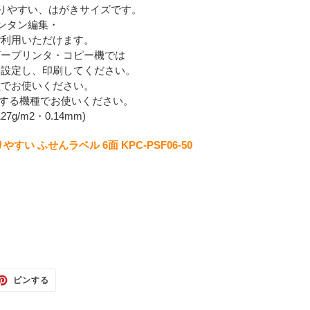
りやすい、はがきサイズです。
ンタン編集・
ご利用いただけます。
ザープリンタ・コピー機では
に設定し、印刷してください。
種でお使いください。
対応する機種でお使いください。
7g/m2・0.14mm)
い ふせんラベル 6面 KPC-PSF06-50
TTER
PINTEREST
ピンする
で
ピ
ン