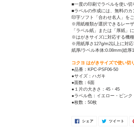
■一度の印刷でラベルを使い切
■ラベルの作成には、無料のカ
印字ソフト「合わせ名人」を
※用紙種類が選択できるレー
「ラベル紙」または「厚紙」
※はがきサイズに対応する機
※用紙厚さ127g/m2以上に
紙厚/ラベル本体:0.08mm(総厚12
コクヨ はがきサイズで使い切りやす
●品番：KPC-PSF06-50
●サイズ：ハガキ
●面数：6面
●１片の大きさ：45・45
●ラベル色：イエロー・ピンク
●枚数：50枚
FACEBOOK
TWI
シェア
ツイート
で
に
シ
投
ェ
稿