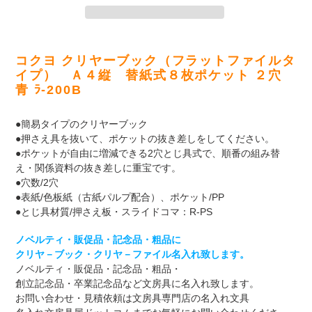
カ
ー
コクヨ クリヤーブック（フラットファイルタ
ト
イプ） Ａ４縦 替紙式８枚ポケット ２穴
に
青 ﾗ-200B
商
品
●簡易タイプのクリヤーブック
を
●押さえ具を抜いて、ポケットの抜き差しをしてください。
追
●ポケットが自由に増減できる2穴とじ具式で、順番の組み替
加
え・関係資料の抜き差しに重宝です。
す
●穴数/2穴
る
●表紙/色板紙（古紙パルプ配合）、ポケット/PP
●とじ具材質/押さえ板・スライドコマ：R-PS
ノベルティ・販促品・記念品・粗品に
クリヤ－ブック・クリヤ－ファイル名入れ致します。
ノベルティ・販促品・記念品・粗品・
創立記念品・卒業記念品など文房具に名入れ致します。
お問い合わせ・見積依頼は文房具専門店の名入れ文具