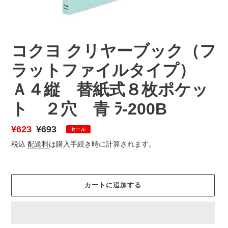
コクヨ クリヤーブック（フ
ラットファイルタイプ）
Ａ４縦 替紙式８枚ポケッ
ト ２穴 青 ﾗ-200B
販
¥623
通
¥693
セール
売
常
税込
配送料
は購入手続き時に計算されます。
価
価
格
格
カートに追加する