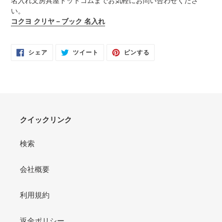
名入れ文房具屋ドットコムまでお気軽にお問い合わせくださ
い。
コクヨ クリヤ－ブック 名入れ
FACEBOOK
TWITTER
PINTEREST
シェア
ツイート
ピンする
で
に
で
シ
投
ピ
ェ
稿
ン
ア
す
す
す
る
る
る
クイックリンク
検索
会社概要
利用規約
返金ポリシー