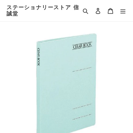
コ
ステーショナリーストア 信
ン
検索
ログイン
カート
誠堂
テ
ン
ツ
に
ス
キ
ッ
プ
す
る