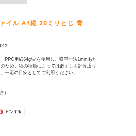
イル A4縦 20ミリとじ 青
12
PPC用紙64g/㎡を使用し、収容寸法1mmあた
そのため、紙の種類によっては必ずしも計算通り
で、一応の目安としてご利用ください。
配合）
TTER
PINTEREST
ピンする
で
ピ
ン
す
る