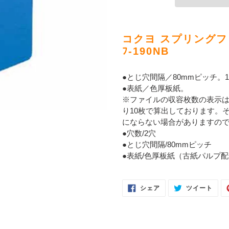
カ
ー
コクヨ スプリングファ
ト
ﾌ-190NB
に
商
●とじ穴間隔／80mmピッチ。10
品
●表紙／色厚板紙。
を
※ファイルの収容枚数の表示は、
追
り10枚で算出しております。
加
にならない場合がありますの
す
●穴数/2穴
る
●とじ穴間隔/80mmピッチ
●表紙/色厚板紙（古紙パルプ
FACEBOOK
TWI
シェア
ツイート
で
に
シ
投
ェ
稿
ア
す
す
る
る