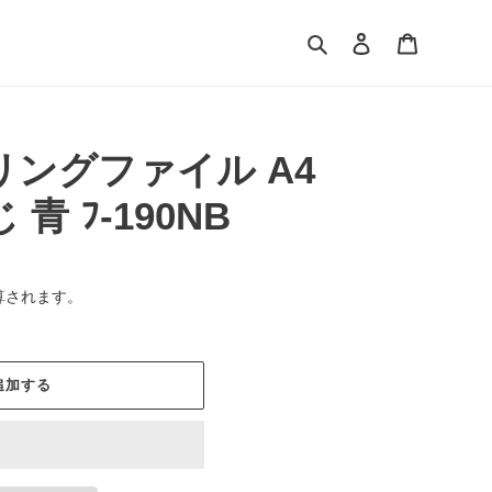
検索
ログイン
カート
リングファイル A4
 青 ﾌ-190NB
算されます。
追加する