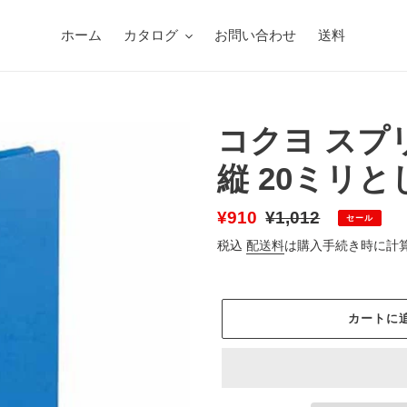
ホーム
カタログ
お問い合わせ
送料
コクヨ スプ
縦 20ミリとじ
販
¥910
通
¥1,012
セール
売
常
税込
配送料
は購入手続き時に計
価
価
格
格
カートに