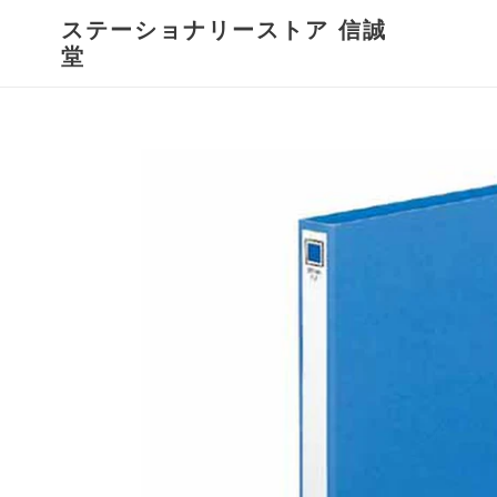
コ
ステーショナリーストア 信誠
ン
堂
テ
ン
ツ
に
ス
キ
ッ
プ
す
る