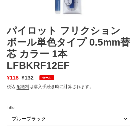
パイロット フリクション
ボール単色タイプ 0.5mm替
芯 カラー 1本
LFBKRF12EF
販
¥118
通
¥132
セール
売
常
税込
配送料
は購入手続き時に計算されます。
価
価
格
格
Title