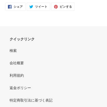
FACEBOOK
TWITTER
PINTEREST
シェア
ツイート
ピンする
で
に
で
シ
投
ピ
ェ
稿
ン
ア
す
す
す
る
る
る
クイックリンク
検索
会社概要
利用規約
返金ポリシー
特定商取引法に基づく表記