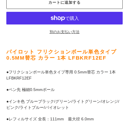
カートに追加する
別のお支払い方法
カ
ー
パイロット フリクションボール単色タイプ
ト
0.5MM替芯 カラー 1本 LFBKRF12EF
に
商
●フリクションボール単色タイプ専用 0.5mm替芯 カラー 1本
品
LFBKRF12EF
を
追
●ペン先 極細0.5mmボール
加
す
●インキ色 ブルーブラック/グリーン/ライトグリーン/オレンジ/
る
ピンク/ライトブルー/バイオレット
●レフィルサイズ 全長：111mm 最大径 6.0mm