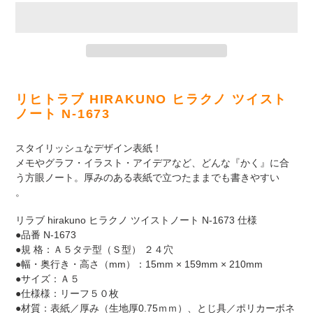
カ
ー
リヒトラブ HIRAKUNO ヒラクノ ツイスト
ト
ノート N-1673
に
商
スタイリッシュなデザイン表紙！
品
メモやグラフ・イラスト・アイデアなど、どんな『かく』に合
を
う方眼ノート。厚みのある表紙で立つたままでも書きやすい
追
。
加
す
リラブ hirakuno ヒラクノ ツイストノート N-1673 仕様
る
●品番 N-1673
●規 格：Ａ５タテ型（Ｓ型） ２４穴
●幅・奥行き・高さ（mm）：15mm × 159mm × 210mm
●サイズ：Ａ５
●仕様様：リーフ５０枚
●材質：表紙／厚み（生地厚0.75ｍｍ）、とじ具／ポリカーボネ