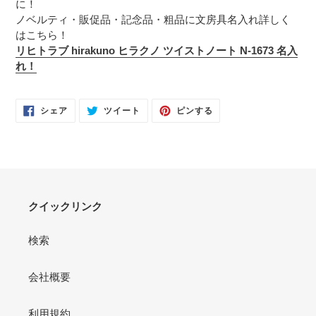
に！
ノベルティ・販促品・記念品・粗品に文房具名入れ詳しく
はこちら！
リヒトラブ hirakuno ヒラクノ ツイストノート N-1673 名入
れ！
FACEBOOK
TWITTER
PINTEREST
シェア
ツイート
ピンする
で
に
で
シ
投
ピ
ェ
稿
ン
ア
す
す
す
る
る
る
クイックリンク
検索
会社概要
利用規約