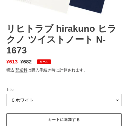
リヒトラブ hirakuno ヒラ
クノ ツイストノート N-
1673
販
¥613
通
¥682
セール
売
常
税込
配送料
は購入手続き時に計算されます。
価
価
格
格
Title
カートに追加する