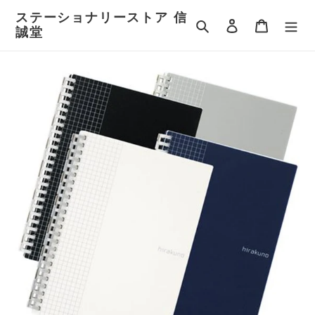
コ
ステーショナリーストア 信
ン
検索
ログイン
カート
誠堂
テ
ン
ツ
に
ス
キ
ッ
プ
す
る