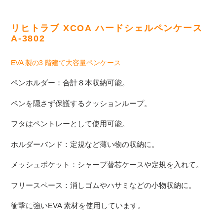
カ
ー
リヒトラブ XCOA ハードシェルペンケース
ト
A-3802
に
商
EVA 製の3 階建て大容量ペンケース
品
を
ペンホルダー：合計８本収納可能。
追
加
ペンを隠さず保護するクッションループ。
す
る
フタはペントレーとして使用可能。
ホルダーバンド：定規など薄い物の収納に。
メッシュポケット：シャープ替芯ケースや定規を入れて。
フリースペース：消しゴムやハサミなどの小物収納に。
衝撃に強い
EVA
素材を使用しています。