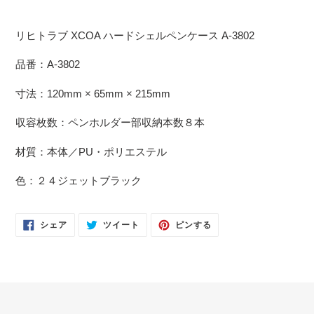
リヒトラブ
XCOA ハードシェルペンケース A-3802
品番：
A-3802
寸法：
120mm × 65mm × 215mm
収容枚数：
ペンホルダー部収納本数８本
材質：本体／
PU
・ポリエステル
色：２４ジェットブラック
FACEBOOK
TWITTER
PINTEREST
シェア
ツイート
ピンする
で
に
で
シ
投
ピ
ェ
稿
ン
ア
す
す
す
る
る
る