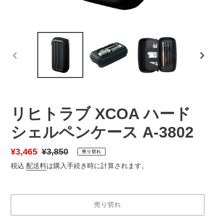
前
次
の
の
ス
ス
ラ
ラ
イ
イ
リヒトラブ XCOA ハード
ド
ド
シェルペンケース A-3802
販
¥3,465
通
¥3,850
売り切れ
売
常
税込
配送料
は購入手続き時に計算されます。
価
価
格
格
売り切れ