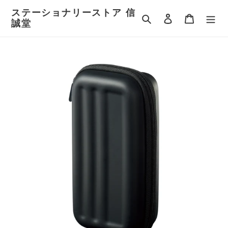
コ
ステーショナリーストア 信
ン
検索
ログイン
カート
誠堂
テ
ン
ツ
に
ス
キ
ッ
プ
す
る