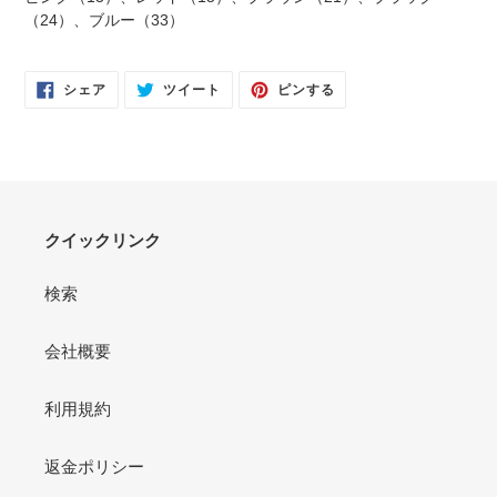
（24）、ブルー（33）
FACEBOOK
TWITTER
PINTEREST
シェア
ツイート
ピンする
で
に
で
シ
投
ピ
ェ
稿
ン
ア
す
す
す
る
る
る
クイックリンク
検索
会社概要
利用規約
返金ポリシー