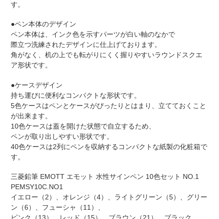
す。
●ペン本体のデザイン
ペン本体は、インク色を示すパーツが白い軸のなかで
際立つ洗練されたデザインに仕上げております。
角がなく、机の上でも転がりにくく握りやすいラウンドスクエ
ア形状です。
●ケースデザイン
持ち運びに便利なコンパクトな形状です。
5色ケースはペンとケースがぴったりとはまり、立てておくこと
が出来ます。
10色ケースは蓋を開けた状態で自立するため、
ペンが取り出しやすい形状です。
40色ケースは2列にペンを収納するコンパクトな紙製の化粧箱で
す。
三菱鉛筆 EMOTT エモット 水性サインペン 10色セット NO.1
PEMSY10C.NO1
イエロー（2）、オレンジ（4）、ライトグリーン（5）、グリー
ン（6）、フューシャ（11）、
ピンク（13）、レッド（15）、ブラウン（21）、ブラック