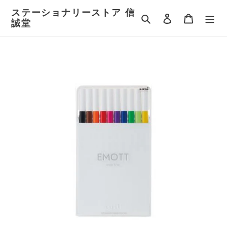
コ
ステーショナリーストア 信
ン
検索
ログイン
カート
誠堂
テ
ン
ツ
に
ス
キ
ッ
プ
す
る