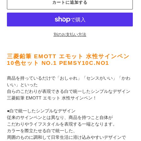
カートに追加する
別のお支払い方法
カ
ー
三菱鉛筆 EMOTT エモット 水性サインペン
ト
10色セット NO.1 PEMSY10C.NO1
に
商
商品を持っているだけで「おしゃれ」「センスがいい」「かわ
品
いい」といった
を
自らのこだわりが表現できる白で統一したシンプルなデザイン
追
三菱鉛筆 EMOTT エモット 水性サインペン！
加
す
●白で統一したシンプルなデザイン
る
従来のサインペンとは異なり、商品を持つこと自体が
こだわりやライフスタイルを表現する一端となります。
カラーを際立たせる白で統一した、
周囲のものに調和して日常生活に溶け込みやすいデザインで