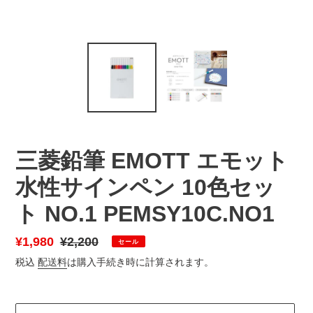
三菱鉛筆 EMOTT エモット
水性サインペン 10色セッ
ト NO.1 PEMSY10C.NO1
販
¥1,980
通
¥2,200
セール
売
常
税込
配送料
は購入手続き時に計算されます。
価
価
格
格