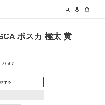
検索
ログイン
カート
SCA ポスカ 極太 黄
算されます。
追加する