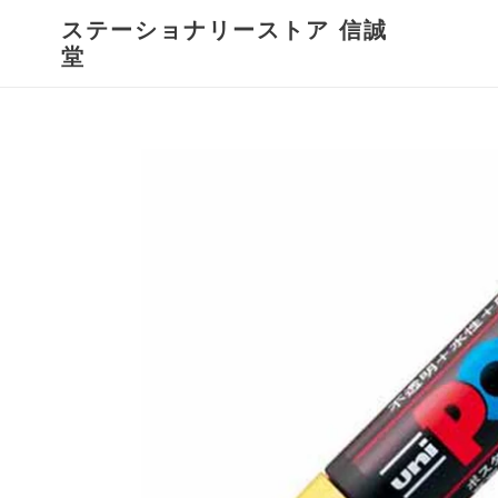
コ
ステーショナリーストア 信誠
ン
堂
テ
ン
ツ
に
ス
キ
ッ
プ
す
る