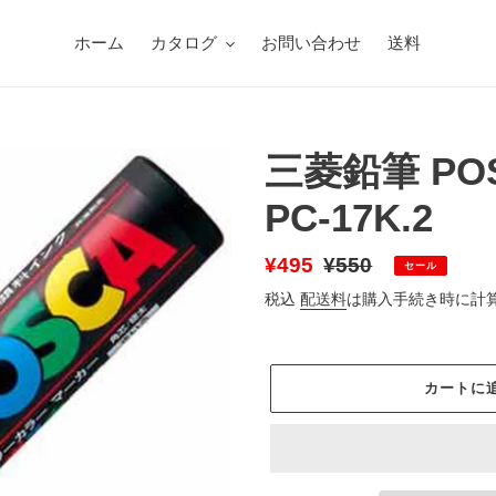
ホーム
カタログ
お問い合わせ
送料
三菱鉛筆 PO
PC-17K.2
販
¥495
通
¥550
セール
売
常
税込
配送料
は購入手続き時に計
価
価
格
格
カートに