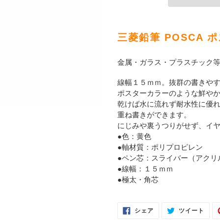
カ
ー
三菱鉛筆 POSCA ポス
ト
に
金属・ガラス・プラスチック
商
品
線幅１５ｍｍ。抜群の書きや
を
ポスターカラーのような鮮や
追
乾けば水に流れず耐水性に優
加
重ね書きができます。
す
にじみや裏うつりがせず、イ
る
●色：黄色
●軸材質：ポリプロピレン
●ペン芯：スライバー（アクリ
●線幅：１５ｍｍ
●極太・角芯
FACEBOOK
TWI
シェア
ツイート
で
に