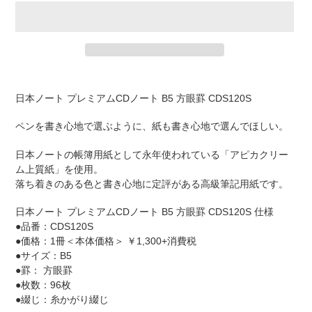
カ
ー
日本ノート プレミアムCDノート B5 方眼罫 CDS120S
ト
に
ペンを書き心地で選ぶように、紙も書き心地で選んでほしい。
商
品
日本ノートの帳簿用紙として永年使われている「アピカクリー
を
ム上質紙」を使用。
追
落ち着きのある色と書き心地に定評がある高級筆記用紙です。
加
す
日本ノート プレミアムCDノート B5 方眼罫 CDS120S 仕様
る
●品番：CDS120S
●価格：1冊＜本体価格＞ ￥1,300+消費税
●サイズ：B5
●罫： 方眼罫
●枚数：96枚
●綴じ：糸かがり綴じ