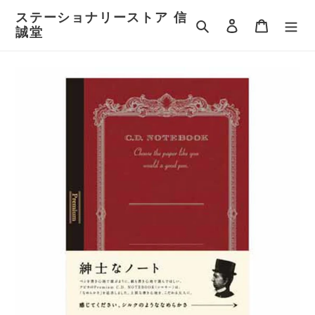
コ
ステーショナリーストア 信
ン
検索
ログイン
カート
誠堂
テ
ン
ツ
に
ス
キ
ッ
プ
す
る