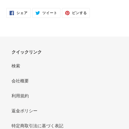
FACEBOOK
TWITTER
PINTEREST
シェア
ツイート
ピンする
で
に
で
シ
投
ピ
ェ
稿
ン
ア
す
す
す
る
る
る
クイックリンク
検索
会社概要
利用規約
返金ポリシー
特定商取引法に基づく表記