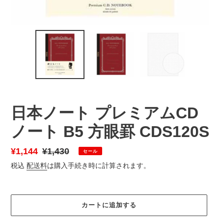
日本ノート プレミアムCD
ノート B5 方眼罫 CDS120S
販
¥1,144
通
¥1,430
セール
売
常
税込
配送料
は購入手続き時に計算されます。
価
価
格
格
カートに追加する