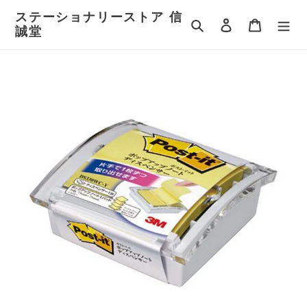
コ
ステーショナリーストア 信
ン
検索
ログイン
カート
誠堂
テ
ン
ツ
に
ス
キ
ッ
プ
す
る