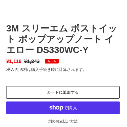
3M スリーエム ポストイッ
ト ポップアップノート イ
エロー DS330WC-Y
販
¥1,118
通
¥1,243
セール
売
常
税込
配送料
は購入手続き時に計算されます。
価
価
格
格
カートに追加する
別のお支払い方法