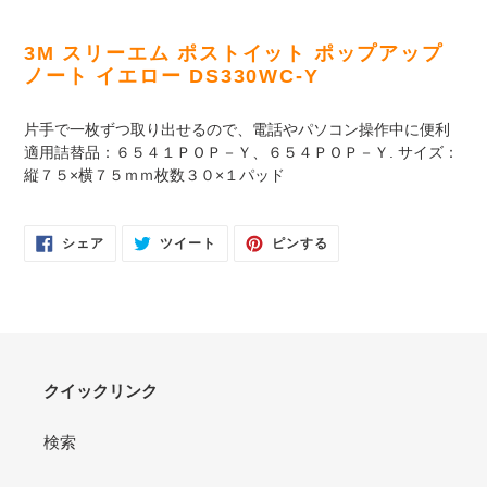
カ
ー
3M スリーエム ポストイット ポップアップ
ト
ノート イエロー DS330WC-Y
に
商
片手で一枚ずつ取り出せるので、電話やパソコン操作中に便利
品
適用詰替品：６５４１ＰＯＰ－Ｙ、６５４ＰＯＰ－Ｙ. サイズ：
を
縦７５×横７５ｍｍ枚数３０×１パッド
追
加
す
FACEBOOK
TWITTER
PINTEREST
シェア
ツイート
ピンする
る
で
に
で
シ
投
ピ
ェ
稿
ン
ア
す
す
す
る
る
る
クイックリンク
検索