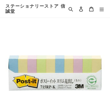
コ
ステーショナリーストア 信
ン
検索
ログイン
カート
誠堂
テ
ン
ツ
に
ス
キ
ッ
プ
す
る