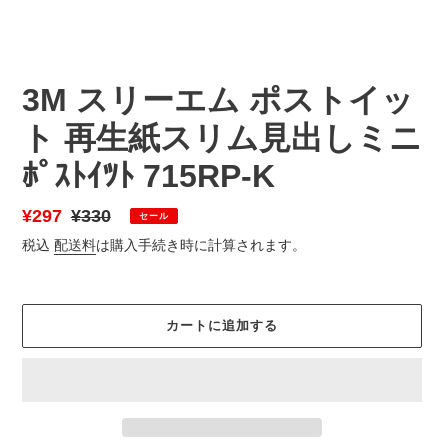
3M スリーエム ポストイッ
ト 再生紙スリム見出しミニ
ﾎﾟｽﾄｲﾂﾄ 715RP-K
販
¥297
通
¥330
セール
売
常
税込
配送料
は購入手続き時に計算されます。
価
価
格
格
カートに追加する