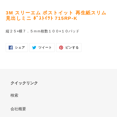
カ
ー
3M スリーエム ポストイット 再生紙スリム
ト
見出しミニ ﾎﾟｽﾄｲﾂﾄ 715RP-K
に
商
縦２５×横７．５ｍｍ枚数１００×１０パッド
品
を
追
FACEBOOK
TWITTER
PINTEREST
シェア
ツイート
ピンする
加
で
に
で
シ
投
ピ
す
ェ
稿
ン
ア
す
す
る
す
る
る
る
クイックリンク
検索
会社概要